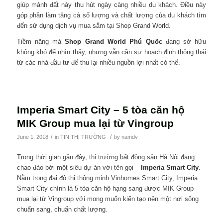
giúp mảnh đất này thu hút ngày càng nhiều du khách. Điều này
góp phần làm tăng cả số lượng và chất lượng của du khách tìm
đến sử dụng dịch vụ mua sắm tại Shop Grand World.
Tiềm năng mà
Shop Grand World Phú Quốc
đang sở hữu
không khó để nhìn thấy, nhưng vẫn cần sự hoạch định thông thái
từ các nhà đầu tư để thu lại nhiều nguồn lợi nhất có thể.
Imperia Smart City – 5 tòa căn hộ
MIK Group mua lại từ Vingroup
/
/
June 1, 2018
in
TIN THỊ TRƯỜNG
by
namdv
Trong thời gian gần đây, thị trường bất động sản Hà Nội đang
chao đảo bởi một siêu dự án với tên gọi –
Imperia Smart City
.
Nằm trong đại đô thị thông minh Vinhomes Smart City, Imperia
Smart City chính là 5 tòa căn hộ hạng sang được MIK Group
mua lại từ Vingroup với mong muốn kiến tạo nên một nơi sống
chuẩn sang, chuẩn chất lượng.