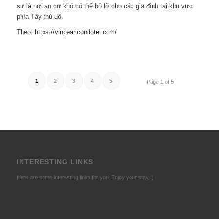
sự là nơi an cư khó có thể bỏ lỡ cho các gia đình tại khu vực
phía Tây thủ đô.
Theo:
https://vinpearlcondotel.com/
1
2
3
4
5
Page 1 of 5
INTERESTING LINKS
Here are some interesting links for you! Enjoy your stay :)