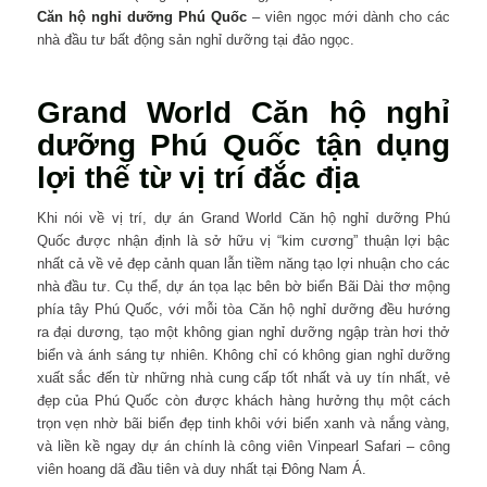
Căn hộ nghỉ dưỡng Phú Quốc
– viên ngọc mới dành cho các
nhà đầu tư bất động sản nghỉ dưỡng tại đảo ngọc.
Grand World Căn hộ nghỉ
dưỡng Phú Quốc tận dụng
lợi thế từ vị trí đắc địa
Khi nói về vị trí, dự án Grand World Căn hộ nghỉ dưỡng Phú
Quốc được nhận định là sở hữu vị “kim cương” thuận lợi bậc
nhất cả về vẻ đẹp cảnh quan lẫn tiềm năng tạo lợi nhuận cho các
nhà đầu tư. Cụ thể, dự án tọa lạc bên bờ biển Bãi Dài thơ mộng
phía tây Phú Quốc, với mỗi tòa Căn hộ nghỉ dưỡng đều hướng
ra đại dương, tạo một không gian nghỉ dưỡng ngập tràn hơi thở
biển và ánh sáng tự nhiên. Không chỉ có không gian nghỉ dưỡng
xuất sắc đến từ những nhà cung cấp tốt nhất và uy tín nhất, vẻ
đẹp của Phú Quốc còn được khách hàng hưởng thụ một cách
trọn vẹn nhờ bãi biển đẹp tinh khôi với biển xanh và nắng vàng,
và liền kề ngay dự án chính là công viên Vinpearl Safari – công
viên hoang dã đầu tiên và duy nhất tại Đông Nam Á.