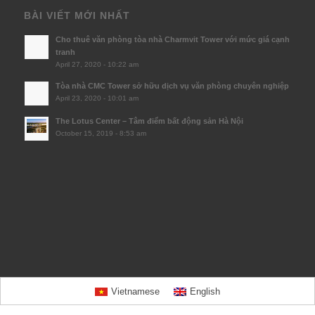
BÀI VIẾT MỚI NHẤT
Cho thuê văn phòng tòa nhà Charmvit Tower với mức giá cạnh
tranh
April 27, 2020 - 10:22 am
Tòa nhà CMC Tower sở hữu dịch vụ văn phòng chuyên nghiệp
April 23, 2020 - 10:01 am
The Lotus Center – Tâm điểm bất động sản Hà Nội
October 15, 2019 - 8:53 am
Vietnamese
English