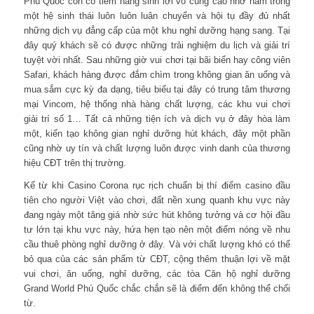
Phú Quốc còn có tiềm năng sinh lời vô cùng cao nhờ nằm trong
một hệ sinh thái luôn luôn luân chuyển và hội tụ đầy đủ nhất
những dịch vụ đẳng cấp của một khu nghỉ dưỡng hạng sang. Tại
đây quý khách sẽ có được những trải nghiệm du lịch và giải trí
tuyệt vời nhất. Sau những giờ vui chơi tại bãi biển hay công viên
Safari, khách hàng được đắm chìm trong không gian ăn uống và
mua sắm cực kỳ đa dạng, tiêu biểu tại đây có trung tâm thương
mại Vincom, hệ thống nhà hàng chất lượng, các khu vui chơi
giải trí số 1… Tất cả những tiện ích và dịch vụ ở đây hòa làm
một, kiến tạo không gian nghỉ dưỡng hút khách, đây một phần
cũng nhờ uy tín và chất lượng luôn được vinh danh của thương
hiệu CĐT trên thị trường.
Kể từ khi Casino Corona rục rịch chuẩn bị thí điểm casino đầu
tiên cho người Việt vào chơi, đất nền xung quanh khu vực này
đang ngày một tăng giá nhờ sức hút không tưởng và cơ hội đầu
tư lớn tại khu vực này, hứa hẹn tạo nên một điểm nóng về nhu
cầu thuê phòng nghỉ dưỡng ở đây. Và với chất lượng khó có thể
bỏ qua của các sản phẩm từ CĐT, cộng thêm thuận lợi về mặt
vui chơi, ăn uống, nghỉ dưỡng, các tòa Căn hộ nghỉ dưỡng
Grand World Phú Quốc chắc chắn sẽ là điểm đến không thể chối
từ.