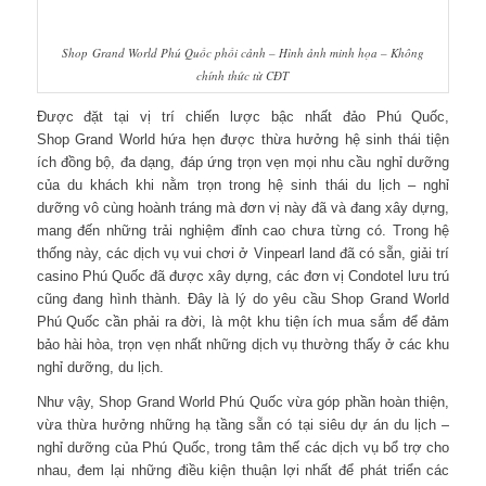
Shop Grand World
Phú Quốc phối cảnh – Hình ảnh minh họa – Không
chính thức từ CĐT
Được đặt tại vị trí chiến lược bậc nhất đảo Phú Quốc,
Shop Grand World hứa hẹn được thừa hưởng hệ sinh thái tiện
ích đồng bộ, đa dạng, đáp ứng trọn vẹn mọi nhu cầu nghỉ dưỡng
của du khách khi nằm trọn trong hệ sinh thái du lịch – nghỉ
dưỡng vô cùng hoành tráng mà đơn vị này đã và đang xây dựng,
mang đến những trải nghiệm đỉnh cao chưa từng có. Trong hệ
thống này, các dịch vụ vui chơi ở Vinpearl land đã có sẵn, giải trí
casino Phú Quốc đã được xây dựng, các đơn vị Condotel lưu trú
cũng đang hình thành. Đây là lý do yêu cầu Shop Grand World
Phú Quốc cần phải ra đời, là một khu tiện ích mua sắm để đảm
bảo hài hòa, trọn vẹn nhất những dịch vụ thường thấy ở các khu
nghỉ dưỡng, du lịch.
Như vậy, Shop Grand World Phú Quốc vừa góp phần hoàn thiện,
vừa thừa hưởng những hạ tầng sẵn có tại siêu dự án du lịch –
nghỉ dưỡng của Phú Quốc, trong tâm thế các dịch vụ bổ trợ cho
nhau, đem lại những điều kiện thuận lợi nhất để phát triển các