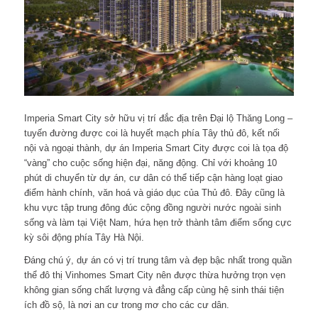
Imperia Smart City sở hữu vị trí đắc địa trên Đại lộ Thăng Long –
tuyến đường được coi là huyết mạch phía Tây thủ đô, kết nối
nội và ngoại thành, dự án Imperia Smart City được coi là tọa độ
“vàng” cho cuộc sống hiện đại, năng động. Chỉ với khoảng 10
phút di chuyển từ dự án, cư dân có thể tiếp cận hàng loạt giao
điểm hành chính, văn hoá và giáo dục của Thủ đô. Đây cũng là
khu vực tập trung đông đúc cộng đồng người nước ngoài sinh
sống và làm tại Việt Nam, hứa hẹn trở thành tâm điểm sống cực
kỳ sôi động phía Tây Hà Nội.
Đáng chú ý, dự án có vị trí trung tâm và đẹp bậc nhất trong quần
thể đô thị Vinhomes Smart City nên được thừa hưởng trọn vẹn
không gian sống chất lượng và đẳng cấp cùng hệ sinh thái tiện
ích đồ sộ, là nơi an cư trong mơ cho các cư dân.