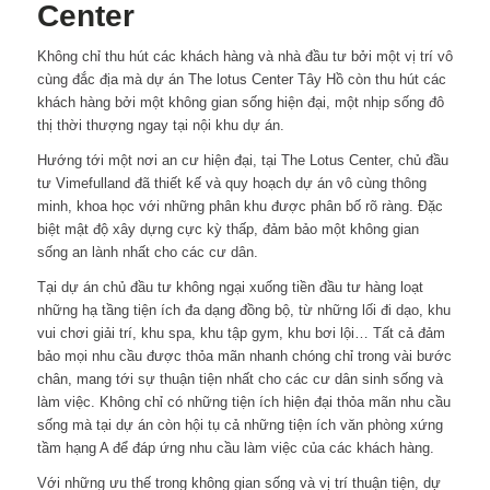
Center
Không chỉ thu hút các khách hàng và nhà đầu tư bởi một vị trí vô
cùng đắc địa mà dự án The lotus Center Tây Hồ còn thu hút các
khách hàng bởi một không gian sống hiện đại, một nhịp sống đô
thị thời thượng ngay tại nội khu dự án.
Hướng tới một nơi an cư hiện đại, tại The Lotus Center, chủ đầu
tư Vimefulland đã thiết kế và quy hoạch dự án vô cùng thông
minh, khoa học với những phân khu được phân bố rõ ràng. Đặc
biệt mật độ xây dựng cực kỳ thấp, đảm bảo một không gian
sống an lành nhất cho các cư dân.
Tại dự án chủ đầu tư không ngại xuống tiền đầu tư hàng loạt
những hạ tầng tiện ích đa dạng đồng bộ, từ những lối đi dạo, khu
vui chơi giải trí, khu spa, khu tập gym, khu bơi lội… Tất cả đảm
bảo mọi nhu cầu được thỏa mãn nhanh chóng chỉ trong vài bước
chân, mang tới sự thuận tiện nhất cho các cư dân sinh sống và
làm việc. Không chỉ có những tiện ích hiện đại thỏa mãn nhu cầu
sống mà tại dự án còn hội tụ cả những tiện ích văn phòng xứng
tầm hạng A để đáp ứng nhu cầu làm việc của các khách hàng.
Với những ưu thế trong không gian sống và vị trí thuận tiện, dự