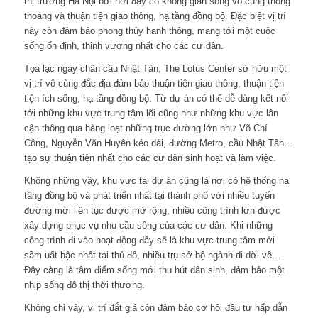
thị trường Hà Nội bởi nơi đây có không gian sống vô cùng thông
thoáng và thuận tiện giao thông, hạ tầng đồng bộ. Đặc biệt vị trí
này còn đảm bảo phong thủy hanh thông, mang tới một cuộc
sống ổn định, thịnh vượng nhất cho các cư dân.
Tọa lạc ngay chân cầu Nhật Tân, The Lotus Center sở hữu một
vị trí vô cùng đắc địa đảm bảo thuận tiện giao thông, thuận tiện
tiện ích sống, hạ tầng đồng bộ. Từ dự án có thể dễ dàng kết nối
tới những khu vực trung tâm lõi cũng như những khu vực lân
cận thông qua hàng loạt những trục đường lớn như Võ Chí
Công, Nguyễn Văn Huyên kéo dài, đường Metro, cầu Nhật Tân…
tạo sự thuận tiện nhất cho các cư dân sinh hoạt và làm việc.
Không những vậy, khu vực tại dự án cũng là nơi có hệ thống hạ
tầng đồng bộ và phát triển nhất tại thành phố với nhiều tuyến
đường mới liên tục được mở rộng, nhiều công trình lớn được
xây dựng phục vụ nhu cầu sống của các cư dân. Khi những
công trình đi vào hoạt động đây sẽ là khu vực trung tâm mới
sầm uất bậc nhất tại thủ đô, nhiều trụ sở bộ ngành di dời về…
Đây càng là tâm điểm sống mới thu hút dân sinh, đảm bảo một
nhịp sống đô thị thời thượng.
Không chỉ vậy, vị trí đắt giá còn đảm bảo cơ hội đầu tư hấp dẫn