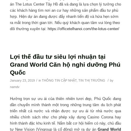
án The Lotus Center Tây Hồ đã và đang là lựa chọn lý tưởng cho
các khách hàng tìm nơi an cư hay những sản phẩm đầu tư phù
hợp. Hiện dự án đang được đẩy nhanh tiến độ và hứa hẹn sớm
ra mắt trong thời gian tới. Nếu quý khách quan tâm vui lòng theo
dõi thường xuyên tại:
https://officetelhanoi.com/the-lotus-center/
Lợi thế đầu tư siêu lợi nhuận tại
Grand World Căn hộ nghỉ dưỡng Phú
Quốc
/
/
January 23, 2019
in
THÔNG TIN CẬP NHẬT
,
TIN THỊ TRƯỜNG
by
namdv
Hưởng trọn sự ưu ái của thiên nhiên tươi đẹp, Phú Quốc đang
dần chuyển mình thành một trong những trung tâm du lịch phát
triển nhất cả nước và nhận được sự ưu ái từ nhà nước qua
nhiều chính sách như cho phép xây dựng Casino Corona hay
hình thành đặc khu kinh tế. Nắm bắt cơ hội hiếm có này, chủ đầu
tư New Vision (Vingroup là cổ đông) mở ra dự án
Grand World