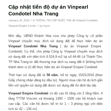
Cập nhật tiến độ dự án Vinpearl
Condotel Nha Trang
/
January 20, 2016
in
THÔNG TIN CẬP NHẬT
,
Tiến độ Vinpearl Condotel
,
/
Vinpearl Empire Contel
by
huytv
Mới đây, UBND Khánh Hòa vừa cho phép Công ty cổ phần
Vinpearl chuyển mục đích sử dụng đất để thực hiện dự án
Vinpearl Condotel Nha Trang
( dự án Vinpearl Empire
Condotel). Cụ thể, cho phép Công ty Vinpearl chuyển mục đích
sử dụng đất với diện tích 6.524,9 m2 tại số 44-46 Lê Thánh Tôn,
TP Nha Trang từ đất thương mại dịch vụ sang đất ở (không hình
thành đom vị ở) để thực hiện dự án Vinpearl Empire Condotel.
Thời hạn sử dụng đất là
50 năm
, kể từ ngày 15/01/2016 (theo
Giấy chứng nhận đăng ký đầu tư). Người mua căn hộ du lịch gắn
liền với quyền sử dụng đất được sử dụng đất ổn định lâu dài.
Vinpearl Empire Condotel
có độ cao 41 tầng với 2 tầng hầm, 4
tầng TTTM Vincom và khoảng 1300 – 1500 căn hộ khách sạn
cao cấp. Các căn hộ được bố trí từ 1 – 3 phòng ngủ với diện
tích từ 42 – 130 m2.