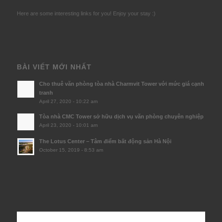
Here are some interesting links for you! Enjoy your stay :)
BÀI VIẾT MỚI NHẤT
Cho thuê văn phòng tòa nhà Charmvit Tower với mức giá cạnh
tranh
April 27, 2020 - 10:22 am
Tòa nhà CMC Tower sở hữu dịch vụ văn phòng chuyên nghiệp
April 23, 2020 - 10:01 am
The Lotus Center – Tâm điểm bất động sản Hà Nội
October 15, 2019 - 8:53 am