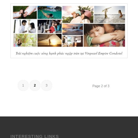
Trải nghiệm cuộc sống hạnh phúc ngập tràn tại Vinpearl Empire Condotel
1
2
3
Page 2 of 3
INTERESTING LINKS