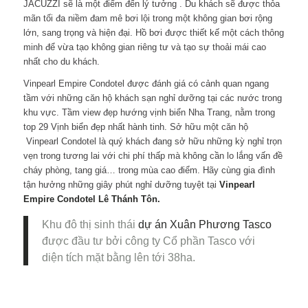
JACUZZI sẽ là một điểm đến lý tưởng . Du khách sẽ được thỏa
mãn tối đa niềm đam mê bơi lội trong một không gian bơi rộng
lớn, sang trọng và hiện đại. Hồ bơi được thiết kế một cách thông
minh để vừa tạo không gian riêng tư và tạo sự thoải mái cao
nhất cho du khách.
Vinpearl Empire Condotel được đánh giá có cảnh quan ngang
tầm với những căn hộ khách sạn nghỉ dưỡng tại các nước trong
khu vực. Tầm view đẹp hướng vịnh biển Nha Trang, nằm trong
top 29 Vịnh biển đẹp nhất hành tinh. Sở hữu một căn hộ
Vinpearl Condotel là quý khách đang sở hữu những kỳ nghỉ trọn
vẹn trong tương lai với chi phí thấp mà không cần lo lắng vấn đề
cháy phòng, tang giá… trong mùa cao điểm. Hãy cùng gia đình
tận hưởng những giây phút nghỉ dưỡng tuyệt tại
Vinpearl
Empire Condotel Lê Thánh Tôn.
Khu đô thị sinh thái
dự án Xuân Phương Tasco
được đầu tư bởi công ty Cổ phần Tasco với
diện tích mặt bằng lên tới 38ha.