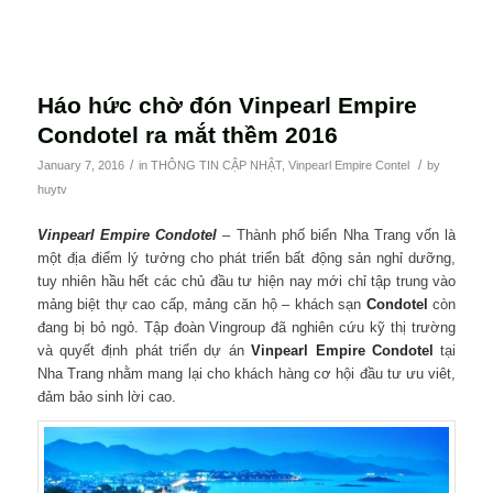
Háo hức chờ đón Vinpearl Empire
Condotel ra mắt thềm 2016
/
/
January 7, 2016
in
THÔNG TIN CẬP NHẬT
,
Vinpearl Empire Contel
by
huytv
Vinpearl Empire Condotel
– Thành phố biển Nha Trang vốn là
một địa điểm lý tưởng cho phát triển bất động sản nghỉ dưỡng,
tuy nhiên hầu hết các chủ đầu tư hiện nay mới chỉ tập trung vào
mảng biệt thự cao cấp, mảng căn hộ – khách sạn
Condotel
còn
đang bị bỏ ngỏ. Tập đoàn Vingroup đã nghiên cứu kỹ thị trường
và quyết định phát triển dự án
Vinpearl Empire Condotel
tại
Nha Trang nhằm mang lại cho khách hàng cơ hội đầu tư ưu viêt,
đảm bảo sinh lời cao.