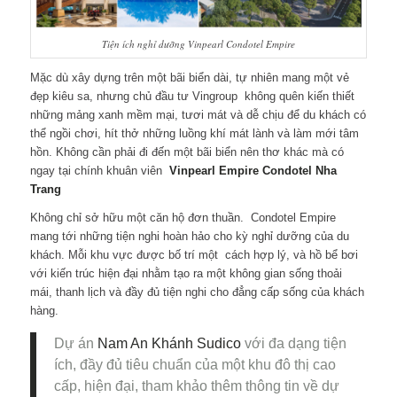
Tiện ích nghỉ dưỡng Vinpearl Condotel Empire
Mặc dù xây dựng trên một bãi biển dài, tự nhiên mang một vẻ
đẹp kiêu sa, nhưng chủ đầu tư Vingroup không quên kiến thiết
những mảng xanh mềm mại, tươi mát và dễ chịu để du khách có
thể ngồi chơi, hít thở những luồng khí mát lành và làm mới tâm
hồn. Không cần phải đi đến một bãi biển nên thơ khác mà có
ngay tại chính khuân viên
Vinpearl Empire Condotel Nha
Trang
Không chỉ sở hữu một căn hộ đơn thuần. Condotel Empire
mang tới những tiện nghi hoàn hảo cho kỳ nghỉ dưỡng của du
khách. Mỗi khu vực được bố trí một cách hợp lý, và hồ bể bơi
với kiến trúc hiện đại nhằm tạo ra một không gian sống thoải
mái, thanh lịch và đầy đủ tiện nghi cho đẳng cấp sống của khách
hàng.
Dự án
Nam An Khánh Sudico
với đa dạng tiện
ích, đầy đủ tiêu chuẩn của một khu đô thị cao
cấp, hiện đại, tham khảo thêm thông tin về dự