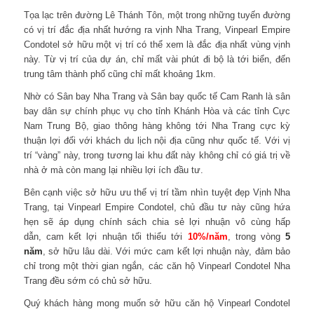
Tọa lạc trên đường Lê Thánh Tôn, một trong những tuyến đường
có vị trí đắc địa nhất hướng ra vịnh Nha Trang, Vinpearl Empire
Condotel sở hữu một vị trí có thể xem là đắc địa nhất vùng vịnh
này. Từ vị trí của dự án, chỉ mất vài phút đi bộ là tới biển, đến
trung tâm thành phố cũng chỉ mất khoảng 1km.
Nhờ có Sân bay Nha Trang và Sân bay quốc tế Cam Ranh là sân
bay dân sự chính phục vụ cho tỉnh Khánh Hòa và các tỉnh Cực
Nam Trung Bộ, giao thông hàng không tới Nha Trang cực kỳ
thuận lợi đối với khách du lịch nội địa cũng như quốc tế. Với vị
trí “vàng” này, trong tương lai khu đất này không chỉ có giá trị về
nhà ở mà còn mang lại nhiều lợi ích đầu tư.
Bên cạnh việc sở hữu ưu thế vị trí tầm nhìn tuyệt đẹp Vịnh Nha
Trang, tại Vinpearl Empire Condotel, chủ đầu tư này cũng hứa
hẹn sẽ áp dụng chính sách chia sẻ lợi nhuận vô cùng hấp
dẫn, cam kết lợi nhuận tối thiểu tới
10%/năm
, trong vòng
5
năm
,
sở hữu lâu dài. Với mức cam kết lợi nhuận này, đảm bảo
chỉ trong một thời gian ngắn, các căn hộ Vinpearl Condotel Nha
Trang đều sớm có chủ sở hữu.
Quý khách hàng mong muốn sở hữu căn hộ Vinpearl Condotel