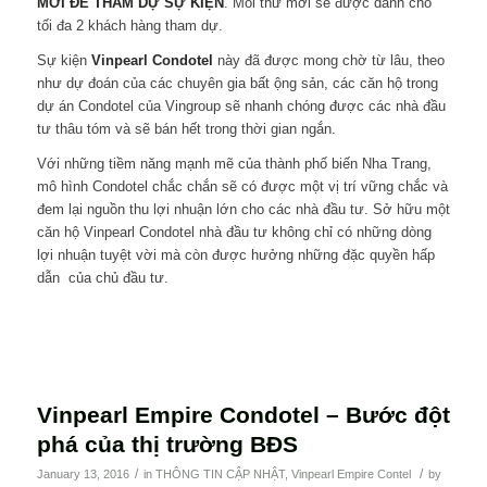
MỜI ĐỂ THAM DỰ SỰ KIỆN
. Mỗi thư mời sẽ được dành cho
tối đa 2 khách hàng tham dự.
Sự kiện
Vinpearl Condotel
này đã được mong chờ từ lâu, theo
như dự đoán của các chuyên gia bất ộng sản, các căn hộ trong
dự án Condotel của Vingroup sẽ nhanh chóng được các nhà đầu
tư thâu tóm và sẽ bán hết trong thời gian ngắn.
Với những tiềm năng mạnh mẽ của thành phố biến Nha Trang,
mô hình Condotel chắc chắn sẽ có được một vị trí vững chắc và
đem lại nguồn thu lợi nhuận lớn cho các nhà đầu tư. Sở hữu một
căn hộ Vinpearl Condotel nhà đầu tư không chỉ có những dòng
lợi nhuận tuyệt vời mà còn được hưởng những đặc quyền hấp
dẫn của chủ đầu tư.
Vinpearl Empire Condotel – Bước đột
phá của thị trường BĐS
/
/
January 13, 2016
in
THÔNG TIN CẬP NHẬT
,
Vinpearl Empire Contel
by