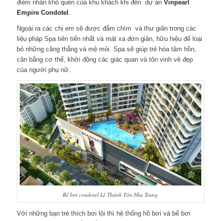
điểm nhấn khó quên của khu khách khi đến dự án
Vinpearl
Empire Condotel
.
Ngoài ra các chị em sẽ được đắm chìm và thư giãn trong các
liệu pháp Spa tiên tiến nhất và mát xa đơn giản, hữu hiệu để loại
bỏ những căng thẳng và mệ mỏi. Spa sẽ giúp trẻ hóa tâm hồn,
cân bằng cơ thể, khởi động các giác quan và tôn vinh vẻ đẹp
của người phụ nữ.
Bể bơi condotel Lê Thánh Tôn Nha Trang
Với những bạn trẻ thích bơi lội thì hệ thống hồ bơi và bể bơi