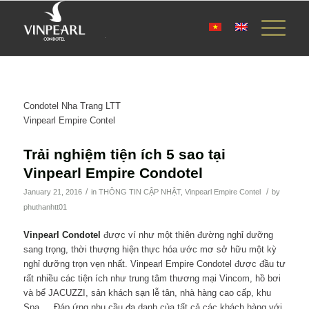
Condotel Nha Trang LTT
Vinpearl Empire Contel
Trải nghiệm tiện ích 5 sao tại
Vinpearl Empire Condotel
/
/
January 21, 2016
in
THÔNG TIN CẬP NHẬT
,
Vinpearl Empire Contel
by
phuthanhtt01
Vinpearl Condotel
được ví như một thiên đường nghỉ dưỡng
sang trọng, thời thượng hiện thực hóa ước mơ sở hữu một kỳ
nghỉ dưỡng trọn vẹn nhất. Vinpearl Empire Condotel được đầu tư
rất nhiều các tiện ích như trung tâm thương mại Vincom, hồ bơi
và bể JACUZZI, sản khách sạn lễ tân, nhà hàng cao cấp, khu
Spa…. Đáp ứng nhu cầu đa dạnh của tất cả các khách hàng với