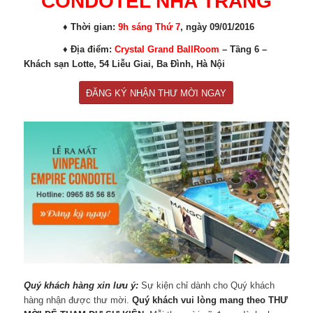
CONDOTEL NHA TRANG
♦ Thời gian:
9h sáng Thứ 7
, ngày 09/01/2016
♦ Địa điểm:
Crystal Grand BallRoom
– Tầng 6 –
Khách sạn Lotte, 54 Liễu Giai, Ba Đình, Hà Nội
ĐĂNG KÝ NHẬN THƯ MỜI NGAY
Quý khách hàng xin lưu ý:
Sự kiện chỉ dành cho Quý khách
hàng nhận được thư mời.
Quý khách vui lòng mang theo THƯ