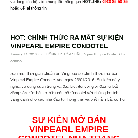
vui lòng liên hệ với chúng tôi thông qua
HOTLINE:
0966 85 56 85
hoặc để lại thông tin:
HOT: CHÍNH THỨC RA MẮT SỰ KIỆN
VINPEARL EMPIRE CONDOTEL
/
/
January 14, 2016
in
THÔNG TIN CẬP NHẬT
,
Vinpearl Empire Contel
by
condao
Sau một thời gian chuẩn bị, Vingroup sẽ chính thức mở bán
Vinpearl Empire Condotel vào ngày 23/01/2016. Sự kiện có ý
nghĩa vô cùng quan trọng và đặc biệt đối với giới đầu tư bất
động sản. Cơ hội sở hữu căn hộ Condotel với những lợi ích
vàng dành cho các nhà đầu tư thông thái và biết nắm bắt cơ hội.
SỰ KIỆN MỞ BÁN
VINPEARL EMPIRE