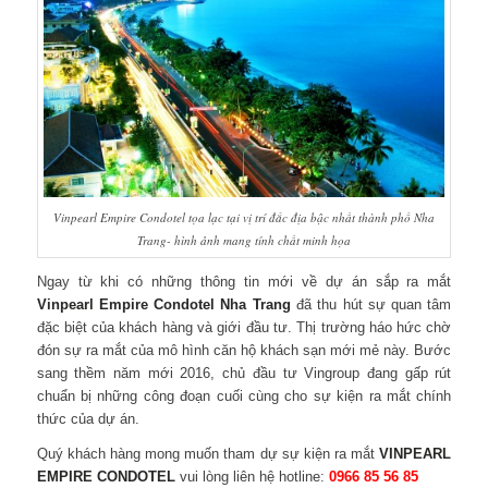
Vinpearl Empire Condotel tọa lạc tại vị trí đắc địa bậc nhất thành phố Nha
Trang- hình ảnh mang tính chất minh họa
Ngay từ khi có những thông tin mới về dự án sắp ra mắt
Vinpearl Empire
Condotel Nha Trang
đã thu hút sự quan tâm
đặc biệt của khách hàng và giới đầu tư. Thị trường háo hức chờ
đón sự ra mắt của mô hình căn hộ khách sạn mới mẻ này. Bước
sang thềm năm mới 2016, chủ đầu tư Vingroup đang gấp rút
chuẩn bị những công đoạn cuối cùng cho sự kiện ra mắt chính
thức của dự án.
Quý khách hàng mong muốn tham dự sự kiện ra mắt
VINPEARL
EMPIRE CONDOTEL
vui lòng liên hệ hotline:
0966 85 56 85