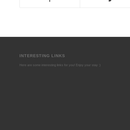
INTERESTING LINKS
Here are some interesting links for you! Enjoy your stay :)