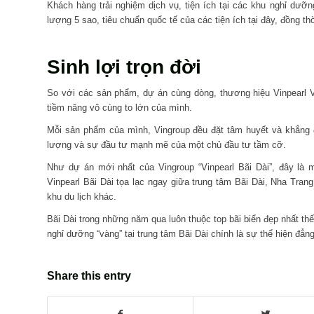
Khách hàng trải nghiệm dịch vụ, tiện ích tại các khu nghỉ dưỡng
lượng 5 sao, tiêu chuẩn quốc tế của các tiện ích tại đây, đồng t
Sinh lợi trọn đời
So với các sản phẩm, dự án cùng dòng, thương hiệu Vinpearl V
tiềm năng vô cùng to lớn của mình.
Mỗi sản phẩm của mình, Vingroup đều đặt tâm huyết và khẳng đị
lượng và sự đầu tư mạnh mẽ của một chủ đầu tư tầm cỡ.
Như dự án mới nhất của Vingroup “Vinpearl Bãi Dài”, đây là
Vinpearl Bãi Dài tọa lạc ngay giữa trung tâm Bãi Dài, Nha Tra
khu du lịch khác.
Bãi Dài trong những năm qua luôn thuộc top bãi biển đẹp nhất t
nghỉ dưỡng “vàng” tại trung tâm Bãi Dài chính là sự thể hiện đẳ
Share this entry