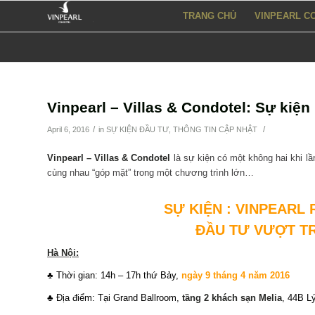
TRANG CHỦ
VINPEARL C
Vinpearl – Villas & Condotel: Sự ki
/
/
April 6, 2016
in
SỰ KIỆN ĐẦU TƯ
,
THÔNG TIN CẬP NHẬT
Vinpearl – Villas & Condotel
là sự kiện có một không hai khi lầ
cùng nhau “góp mặt” trong một chương trình lớn…
SỰ KIỆN : VINPEARL
ĐẦU TƯ VƯỢT TR
Hà Nội:
♣ Thời gian: 14h – 17h thứ Bảy,
ngày 9 tháng 4 năm 2016
♣ Địa điểm: Tại Grand Ballroom,
tầng 2 khách sạn Melia
, 44B L