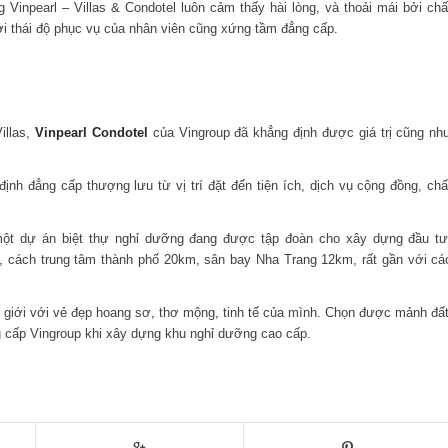
 Vinpearl – Villas & Condotel luôn cảm thấy hài lòng, và thoải mái bởi chấ
hời thái độ phục vụ của nhân viên cũng xứng tầm đẳng cấp.
illas,
Vinpearl Condotel
của Vingroup đã khẳng định được giá trị cũng nh
nh đẳng cấp thượng lưu từ vị trí đặt đến tiện ích, dịch vụ cộng đồng, chấ
 một dự án biệt thự nghỉ dưỡng đang được tập đoàn cho xây dựng đầu tư
ng, cách trung tâm thành phố 20km, sân bay Nha Trang 12km, rất gần với cá
hế giới với vẻ đẹp hoang sơ, thơ mộng, tinh tế của mình. Chọn được mảnh đấ
ng cấp Vingroup khi xây dựng khu nghỉ dưỡng cao cấp.