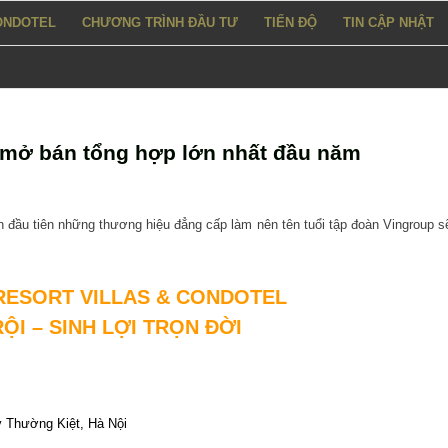
ONDOTEL
CHƯƠNG TRÌNH ĐẦU TƯ
TIẾN ĐỘ
TIN CẬP NHẬT
ện mở bán tổng hợp lớn nhất đầu năm
n đầu tiên những thương hiệu đẳng cấp làm nên tên tuổi tập đoàn Vingroup s
 RESORT VILLAS & CONDOTEL
ỘI – SINH LỢI TRỌN ĐỜI
ý Thường Kiệt, Hà Nội