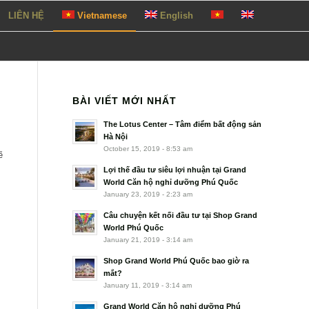
LIÊN HỆ
Vietnamese
English
BÀI VIẾT MỚI NHẤT
The Lotus Center – Tâm điểm bất động sản
Hà Nội
October 15, 2019 - 8:53 am
ẽ
Lợi thế đầu tư siêu lợi nhuận tại Grand
World Căn hộ nghỉ dưỡng Phú Quốc
January 23, 2019 - 2:23 am
Câu chuyện kết nối đầu tư tại Shop Grand
World Phú Quốc
January 21, 2019 - 3:14 am
Shop Grand World Phú Quốc bao giờ ra
mắt?
January 11, 2019 - 3:14 am
Grand World Căn hộ nghỉ dưỡng Phú