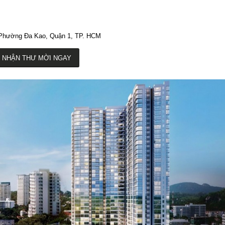
 Phường Đa Kao, Quận 1, TP. HCM
 NHẬN THƯ MỜI NGAY