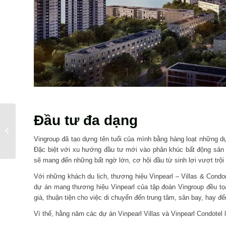
Đầu tư đa dạng
Vinpearl Condotel –
bước đi dài của “gã
Vingroup đã tạo dựng tên tuổi của mình bằng hàng loạt những 
khổng lồ”
Đặc biệt với xu hướng đầu tư mới vào phân khúc bất động sả
sẽ mang đến những bất ngờ lớn, cơ hội đầu từ sinh lợi vượt trội
Với những khách du lịch, thương hiệu Vinpearl – Villas & Condo
dự án mang thương hiệu Vinpearl của tập đoàn Vingroup đều tọa
giá, thuận tiện cho việc di chuyển đến trung tâm, sân bay, hay đ
Vì thế, hằng năm các dự án Vinpearl Villas và Vinpearl Condotel