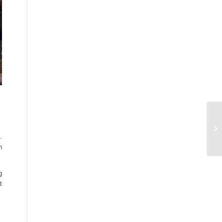
.
n
g
t