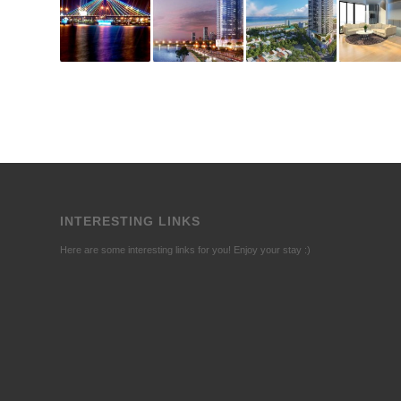
INTERESTING LINKS
Here are some interesting links for you! Enjoy your stay :)