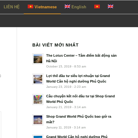
LIÊN HỆ
Vietnamese
English
BÀI VIẾT MỚI NHẤT
The Lotus Center – Tâm điểm bất động sản
Hà Nội
October 15, 2019 - 8:53 am
c
Lợi thế đầu tư siêu lợi nhuận tại Grand
World Căn hộ nghỉ dưỡng Phú Quốc
January 23, 2019 - 2:23 am
Câu chuyện kết nối đầu tư tại Shop Grand
World Phú Quốc
January 21, 2019 - 3:14 am
Shop Grand World Phú Quốc bao giờ ra
mắt?
January 11, 2019 - 3:14 am
Grand World Căn hộ nghỉ dưỡng Phú