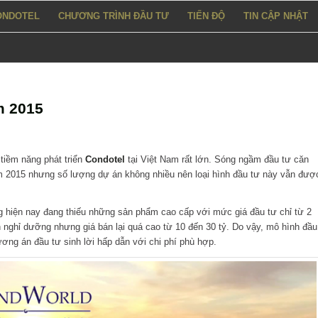
ONDOTEL
CHƯƠNG TRÌNH ĐẦU TƯ
TIẾN ĐỘ
TIN CẬP NHẬT
m 2015
 tiềm năng phát triển
Condotel
tại Việt Nam rất lớn. Sóng ngầm đầu tư căn
ăm 2015 nhưng số lượng dự án không nhiều nên loại hình đầu tư này vẫn đượ
ờng hiện nay đang thiếu những sản phẩm cao cấp với mức giá đầu tư chỉ từ 2
 nghỉ dưỡng nhưng giá bán lại quá cao từ 10 đến 30 tỷ. Do vậy, mô hình đầu
ơng án đầu tư sinh lời hấp dẫn với chi phí phù hợp.