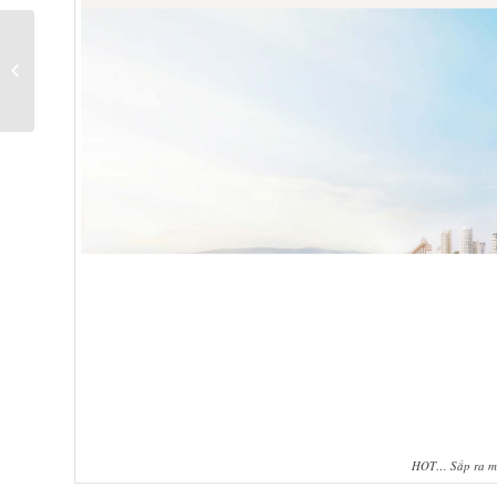
Chiến lược đầu tư căn
hộ nghỉ dưỡng Vinpearl
Condotel
HOT… Sắp ra mắ