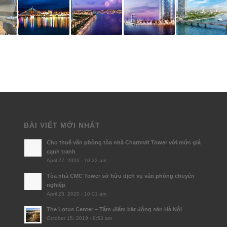
BÀI VIẾT MỚI NHẤT
Cho thuê văn phòng tòa nhà Charmvit Tower với mức giá
cạnh tranh
April 27, 2020 - 10:22 am
Tòa nhà CMC Tower sở hữu dịch vụ văn phòng chuyên
nghiệp
April 23, 2020 - 10:01 am
The Lotus Center – Tâm điểm bất động sản Hà Nội
October 15, 2019 - 8:53 am