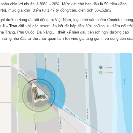
 phân chia lợi nhuận là 80% – 20%. Mức đặt chỗ ban đầu là 50 triệu đồng.
Nội, mức giá khởi điểm từ 1,47 tỷ đồng/căn, diện tích 38-152m2.
nghỉ dưỡng đang rất sôi động tại Việt Nam, loại hình sản phẩm Condotel mang
uê – Trao đổi
với các resort liên kết rất hấp dẫn. Với những ưu điểm nổi trội
Nha Trang, Phú Quốc, Đà Nẵng,… thiết kế hiện đại, tiện ích nghỉ dưỡng cao
 những nhà đầu tư thực sự quan tâm tới việc gia tăng giá trị và dòng tiền củ