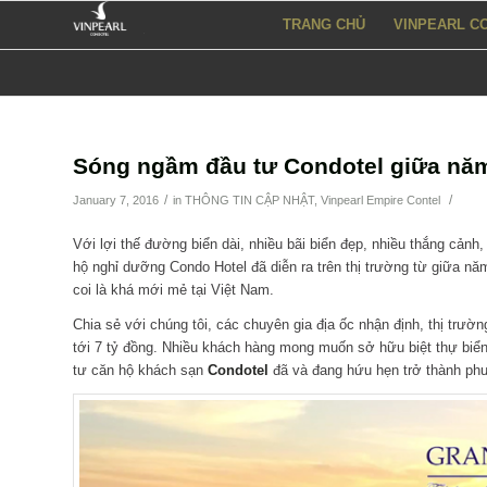
TRANG CHỦ
VINPEARL C
Sóng ngầm đầu tư Condotel giữa nă
/
/
January 7, 2016
in
THÔNG TIN CẬP NHẬT
,
Vinpearl Empire Contel
Với lợi thế đường biển dài, nhiều bãi biển đẹp, nhiều thắng cảnh,
hộ nghỉ dưỡng Condo Hotel đã diễn ra trên thị trường từ giữa n
coi là khá mới mẻ tại Việt Nam.
Chia sẻ với chúng tôi, các chuyên gia địa ốc nhận định, thị trư
tới 7 tỷ đồng. Nhiều khách hàng mong muốn sở hữu biệt thự biển
tư căn hộ khách sạn
Condotel
đã và đang hứu hẹn trở thành phư