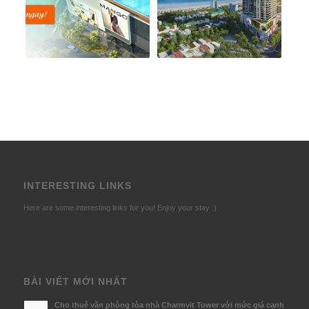
INTERESTING LINKS
Here are some interesting links for you! Enjoy your stay :)
BÀI VIẾT MỚI NHẤT
Cho thuê văn phòng tòa nhà Charmvit Tower với mức giá cạnh