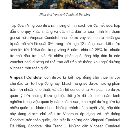
Hình ảnh Vinpearl Condotel Đà nẵng
Tập đoàn Vingroup đưa ra những chính sách ưu đãi hết sức hấp
dẫn cho quý khách hàng và các nhà đầu tư của mình khi tham
gia sở hữu Vinpearl Condotel như hỗ trợ vay vốn lên tới 65% giá
trị căn hộ với lãi suất 0% trong thời hạn 12 tháng, cam kết mức
sinh lời tới 10%/năm trong vòng 5 năm, chia sẻ 85% lợi nhuận
từ chủ đầu tư… và rất nhiều phần quà tặng hấp dẫn là các
voucher nghỉ dưỡng có thể trao đổi trên hệ thống khu nghỉ dưỡng
Vinpearl trên toàn quốc.
Vinpearl Condotel
còn được kí kết hợp đồng cho thuê lại với
chủ đầu tư, từ hợp đồng này, khách hàng sẽ được hưởng phần
trăm lợi nhuận cho thuê, và căn hộ condotel tại Vinpearl sẽ được
quản lý bởi những thương hiệu thế giới đã có nhiều năm kinh
nghiệm trong việc quản lý các khách sạn, khu nghỉ dưỡng lớn tại
nhiều quốc gia khác nhau. Những chính sách tuyệt vời, hấp dẫn
này đang được chủ đầu tư Vingroup áp dụng với hệ thống
Condotel trên toàn quốc, đặc biệt là những căn Vinpearl Condotel
Đà Nẵng, Condotel Nha Trang…. Những căn Vinpearl Condotel