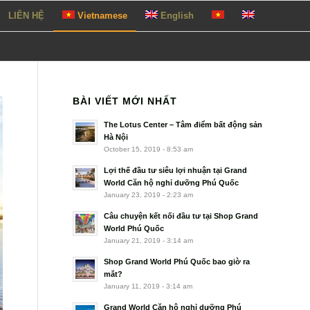
LIÊN HỆ
Vietnamese
English
BÀI VIẾT MỚI NHẤT
The Lotus Center – Tâm điểm bất động sản
Hà Nội
October 15, 2019 - 8:53 am
Lợi thế đầu tư siêu lợi nhuận tại Grand
World Căn hộ nghỉ dưỡng Phú Quốc
January 23, 2019 - 2:23 am
Câu chuyện kết nối đầu tư tại Shop Grand
World Phú Quốc
January 21, 2019 - 3:14 am
Shop Grand World Phú Quốc bao giờ ra
mắt?
January 11, 2019 - 3:14 am
Grand World Căn hộ nghỉ dưỡng Phú