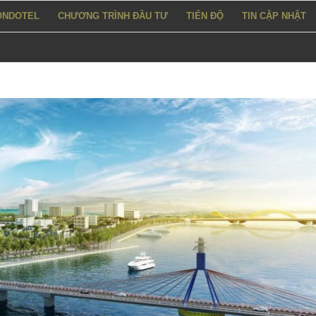
ONDOTEL
CHƯƠNG TRÌNH ĐẦU TƯ
TIẾN ĐỘ
TIN CẬP NHẬT