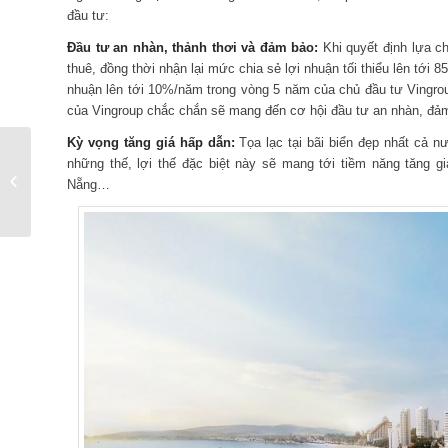
đầu tư:
Đầu tư an nhàn, thảnh thơi và đảm bảo:
Khi quyết định lựa ch
thuê, đồng thời nhận lại mức chia sẻ lợi nhuận tối thiểu lên tới
nhuận lên tới 10%/năm trong vòng 5 năm của chủ đầu tư Vingro
của Vingroup chắc chắn sẽ mang đến cơ hội đầu tư an nhàn, đảm
Kỳ vọng tăng giá hấp dẫn:
Tọa lạc tại bãi biển đẹp nhất cả n
Thị trường nghỉ dưỡng
những thế, lợi thế đặc biệt này sẽ mang tới tiềm năng tăng gi
Việt Nam sôi động khi
Nẵng…
có sự vào cuộc...