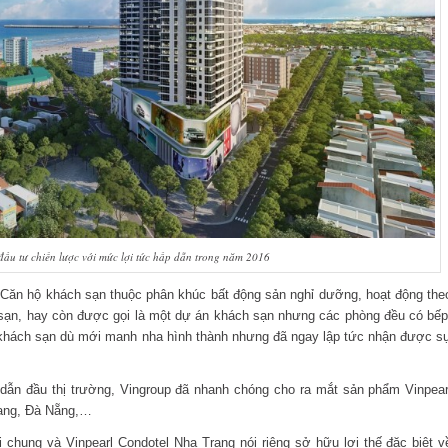
ầu tư chiến lược với mức lợi tức hấp dẫn trong năm 2016
 Căn hộ khách sạn thuộc phân khúc bất động sản nghỉ dưỡng, hoạt động the
h sạn, hay còn được gọi là một dự án khách sạn nhưng các phòng đều có bếp
ộ khách sạn dù mới manh nha hình thành nhưng đã ngay lập tức nhận được s
à dẫn đầu thị trường, Vingroup đã nhanh chóng cho ra mắt sản phẩm Vinpear
rang, Đà Nẵng,…
 chung và Vinpearl Condotel Nha Trang nói riêng sở hữu lợi thế đặc biệt v