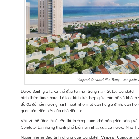
Vinpearl Condotel Nha Trang – sản phẩm đ
Được đánh giá là xu thế đầu tư mới trong năm 2016, Condotel –
hình thức timeshare. Là loại hình kết hợp giữa căn hộ và khác
đồ đạ để nấu nướng, sinh hoạt như một căn hộ gia đình, căn h
quan tâm đặc biệt cùa nhà đầu tư.
Với vị thế “ông lớn” trên thị trường cùng khả năng đón sóng v
Condotel tại những thành phố biển lớn nhất của cả nước: Nha T
Ngoài những đặc tính chung của Condotel, Vinpearl Condotel nói