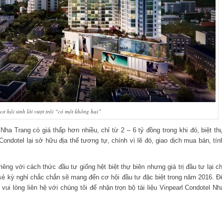
cơ hội sinh lời vượt trội “có một không hai”
 Nha Trang có giá thấp hơn nhiều, chỉ từ 2 – 6 tỷ đồng trong khi đó, biệt th
ondotel lại sở hữu địa thế tương tự, chính vì lẽ đó, giao dịch mua bán, tín
iêng với cách thức đầu tư giống hệt biệt thự biên nhưng giá trị đầu tư lại ch
sẻ kỳ nghỉ chắc chắn sẽ mang đến cơ hội đầu tư đặc biệt trong năm 2016. Đ
ui lòng liên hệ với chúng tôi để nhận trọn bộ tài liệu Vinpearl Condotel Nh