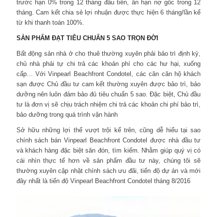
trước hạn 0% trong 12 tháng đầu tiên, ân hạn nợ gốc trong 12
tháng. Cam kết chia sẻ lợi nhuận được thực hiện 6 tháng/lần kể
từ khi thanh toán 100%.
SẢN PHẨM ĐẠT TIÊU CHUẨN 5 SAO TRỌN ĐỜI
Bất động sản nhà ở cho thuê thường xuyên phải bảo trì định kỳ,
chủ nhà phải tự chi trả các khoản phí cho các hư hại, xuống
cấp… Với Vinpearl Beachfront Condotel, các căn căn hộ khách
sạn được Chủ đầu tư cam kết thường xuyên được bảo trì, bảo
dưỡng nên luôn đảm bảo đủ tiêu chuẩn 5 sao. Đặc biệt, Chủ đầu
tư là đơn vị sẽ chịu trách nhiệm chi trả các khoản chi phí bảo trì,
bảo dưỡng trong quá trình vận hành
Sở hữu những lợi thế vượt trội kể trên, cũng dễ hiểu tại sao
chính sách bán Vinpearl Beachfront Condotel được nhà đầu tư
và khách hàng đặc biệt săn đón, tìm kiếm. Nhằm giúp quý vị có
cái nhìn thực tế hơn về sản phẩm đầu tư này, chúng tôi sẽ
thường xuyên cập nhật chính sách ưu đãi, tiến độ dự án và mới
đây nhất là tiến độ Vinpearl Beachfront Condotel tháng 8/2016