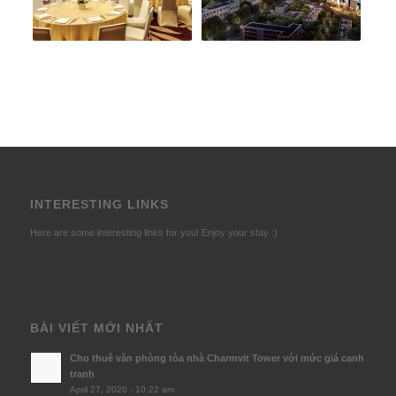
INTERESTING LINKS
Here are some interesting links for you! Enjoy your stay :)
BÀI VIẾT MỚI NHẤT
Cho thuê văn phòng tòa nhà Charmvit Tower với mức giá cạnh
tranh
April 27, 2020 - 10:22 am