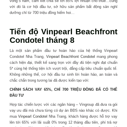
vòng 5 năm, cam kết chia sẻ tới 85% lợi nhuận cho thuê…cùng
với đó là cơ hội đầu tư, sở hữu sản phẩm bất động sản nghỉ
dưỡng chỉ từ 700 triệu đồng hiếm hoi…
Tiến độ Vinpearl Beachfront
Condotel tháng 8
Là một sản phẩm đầu tư hoàn hảo của hệ thống Vinpearl
Condotel Nha Trang,
Vinpearl Beachfront Condotel
mang phong
cách hiện đại, thiết kế sang trọn với đầy đủ tiện nghi đạt chuẩn
5* cùng hệ thống tiện ích vượt trội, đẳng cấp tiêu chuẩn quốc tế.
Không những thế, cơ hội đầu tư sinh lời hoàn hảo, an toàn và
chắc chắn trong tương lai đã được kiến tạo với:
CHÍNH SÁCH VAY 65%, CHỈ 700 TRIỆU ĐỒNG ĐÃ CÓ THỂ
ĐẦU TƯ
Hợp tác chiến lược với các ngân hàng – Vingroup đã đưa ra gói
vay ưu đãi mà chưa từng có dự án BĐS nào khác có được. Khi
mua
Vinpearl Condotel
Nha Trang, khách hàng được hỗ trợ vay
lên tới 65% với lãi suất 0% trong 12 tháng đầu tiên, phí trả nợ