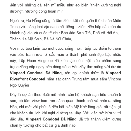
đến với những cái tên mĩ miều như eo biển “thiên đường nghỉ
dưỡng”, “đường cong hoàn mĩ”
Ngoài ra, Đà Nẵng cũng là tâm điểm kết nối quần thể di sản Miền
Trung với hàng loạt địa danh nổi tiếng – điểm đến hấp dẫn của du
khách nội địa và quốc tế như Bán đảo Sơn Trà, Phố cổ Hội An,
Thánh địa Mỹ Sơn, Bà Nà Núi Chúa, ….
Với mục tiêu kiến tạo một cuộc sống mới, tiếp tục điểm tô thêm
vào bức tranh rực rỡ sắc màu ở thành phố xinh đẹp bậc nhấc
này, Tập Đoàn Vingroup đã kiến lập nên một siêu phẩm sang
trọng đẳng cấp ngay bên dòng sông Hàn đầy thơ mộng với dự án
Vinpearl Condotel Đà Nẵng
, tên gọi chính thức là
Vinpearl
Riverfront Condotel
nằm sát cạnh Trung tâm mua sắm Vincom
Ngô Quyền
Đây là dự án theo đuổi mô hình căn hộ khách sạn tiêu chuẩn 5
sao, có tầm view bao trọn cảnh quan thành phố và nhìn ra sông
Hàn, chỉ mất vài phút là đến bãi biển Mỹ Khê lộng gió, rất tiện lợi
cho khách du lịch khi nghỉ dưỡng tại đây. Với việc sở hữu vị trí
đắc địa,
Vinpearl Condotel Đà Nẵng
đã trở thành điểm dừng
chân lý tưởng cho bất cứ gia đình nào.