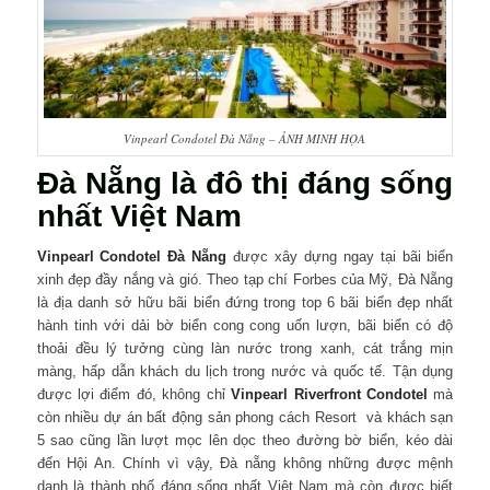
Vinpearl Condotel Đà Nẵng – ẢNH MINH HỌA
Đà Nẵng là đô thị đáng sống
nhất Việt Nam
Vinpearl Condotel Đà Nẵng
được xây dựng ngay tại bãi biển
xinh đẹp đầy nắng và gió. Theo tạp chí Forbes của Mỹ, Đà Nẵng
là địa danh sở hữu bãi biển đứng trong top 6 bãi biển đẹp nhất
hành tinh với dải bờ biển cong cong uốn lượn, bãi biển có độ
thoải đều lý tưởng cùng làn nước trong xanh, cát trắng mịn
màng, hấp dẫn khách du lịch trong nước và quốc tế. Tận dụng
được lợi điểm đó, không chỉ
Vinpearl Riverfront Condotel
mà
còn nhiều dự án bất động sản phong cách Resort và khách sạn
5 sao cũng lần lượt mọc lên dọc theo đường bờ biển, kéo dài
đến Hội An. Chính vì vậy, Đà nẵng không những được mệnh
danh là thành phố đáng sống nhất Việt Nam mà còn được biết