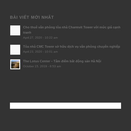
BÀI VIẾT MỚI NHẤT
Cho thuê văn phòng tòa nhà Charmvit Tower với mức giá cạnh
tranh
April 27, 2020 - 10:22 am
Tòa nhà CMC Tower sở hữu dịch vụ văn phòng chuyên nghiệp
April 23, 2020 - 10:01 am
The Lotus Center – Tâm điểm bất động sản Hà Nội
October 15, 2019 - 8:53 am