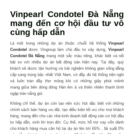
Vinpearl Condotel Đà Nẵng
mang đến cơ hội đầu tư vô
cùng hấp dẫn
Là một trong những dự án thuộc chuỗi hệ thống
Vinpearl
Condotel
được Vingroup làm chủ đầu tư xây dựng,
Vinpearl
Condotel Đà Nẵng
mang một sắc màu riêng, khác biệt và nổi
bật so với nhiều dự án bất động sản hiện nay. Tại đây, quý
khách sẽ được tận hưởng và trải nghiệm không gian sống đẳng
cấp sang trọng bậc nhất Việt Nam, có đầy đủ hệ thống tiện nghi
và luôn tràn đầy thơ mộng khi có những giây phút mênh
mang giữa bên dòng dông Hàn êm ả và thiên nhiên thanh bình
ngập tràn nắng gió.
Không chỉ thế, dự án còn tạo nên sức hút đặc biệt với những
chính sách bán hàng ưu đãi, tạo điều kiện tối ưu cho mọi khách
hàng, mang đến cho các nhà kinh doanh bất động sản cơ hội đầu
tư hấp dẫn, sinh lời trọn đời. Cụ thể, mức hỗ trợ vay vốn dành
cho khách hàng mua căn hộ tại dự án lên tới 65% , lãi suất 0%